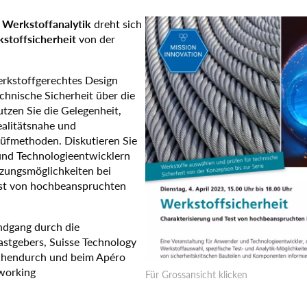
s Werkstoffanalytik
dreht sich
stoffsicherheit
von der
erkstoffgerechtes Design
echnische Sicherheit über die
tzen Sie die Gelegenheit,
ealitätsnahe und
rüfmethoden. Diskutieren Sie
und Technologieentwicklern
zungsmöglichkeiten bei
est von hochbeanspruchten
undgang durch die
stgebers, Suisse Technology
schendurch und beim Apéro
tworking
Für Grossansicht klicken