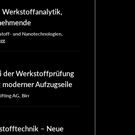
l Werkstoffanalytik,
lnehmende
stoff- und Nanotechnologien,
ugg
i der Werkstoffprüfung
g moderner Aufzugseile
fting AG, Birr
stofftechnik – Neue