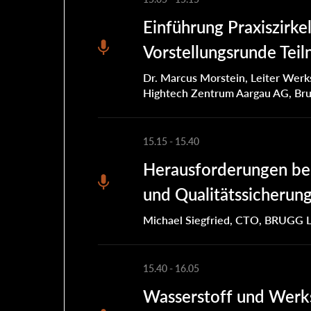
Einführung Praxiszirke
Vorstellungsrunde Tei
Dr. Marcus Morstein, Leiter Werk
Hightech Zentrum Aargau AG, Br
15.15
-
15.40
Herausforderungen be
und Qualitätssicherun
Michael Siegfried, CTO, BRUGG Li
15.40
-
16.05
Wasserstoff und Werk