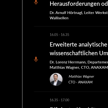
Herausforderungen ode
Dr. Arnulf Hörtnagl, Leiter Werks
Wallisellen
16.05
-
16.35
Erweiterte analytisch
wissenschaftlichen Um
Dr. Lorenz Herrmann, Departemen
Matthias Wagner, CTO, ANAXAM, 
Matthias Wagner
CTO
ANAXAM
16.35
-
17.00