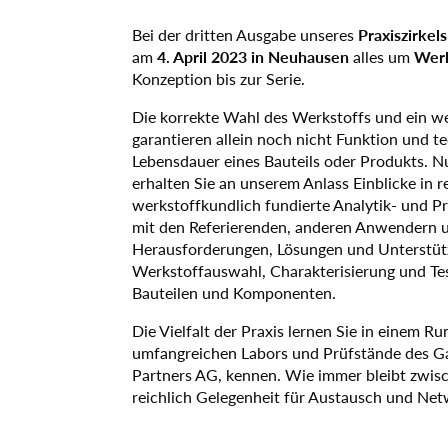
Praxiszirkel
Bei der dritten Ausgabe unseres
4. April 2023 in Neuhausen
Werk
am
alles um
Konzeption bis zur Serie.
Die korrekte Wahl des Werkstoffs und ein w
garantieren allein noch nicht Funktion und t
Lebensdauer eines Bauteils oder Produkts. Nu
erhalten Sie an unserem Anlass Einblicke in r
werkstoffkundlich fundierte Analytik- und P
mit den Referierenden, anderen Anwendern 
Herausforderungen, Lösungen und Unterstüt
Werkstoffauswahl, Charakterisierung und T
Bauteilen und Komponenten.
Die Vielfalt der Praxis lernen Sie in einem R
umfangreichen Labors und Prüfstände des Ga
Partners AG, kennen. Wie immer bleibt zwi
reichlich Gelegenheit für Austausch und Ne