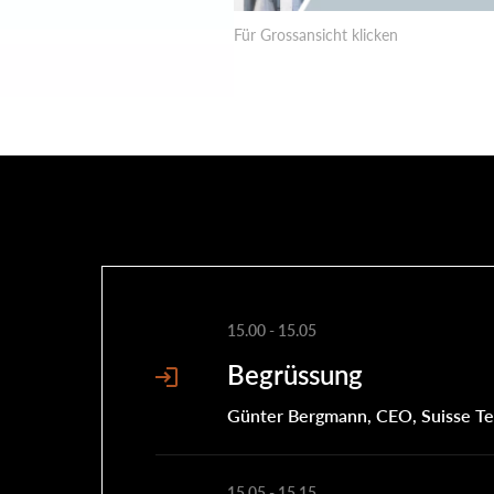
Für Grossansicht klicken
15.00
-
15.05
Begrüssung
Günter Bergmann, CEO, Suisse T
15.05
-
15.15