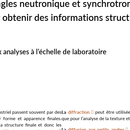
angles neutronique et synchrot
strie : trois séminaires en
Karolina Biedronczyk r
oi (PFS)
alimentaire
r nos prestations d’analyse
sur le contrôle non
ANAXAM en tant qu'a
rrainage
obtenir des informations struct
Infos
In
uctif des matériaux par
de direction
Infos
In
on des échantillons
érisation
nement neutronique et
ire/ultérieure
ère chez nous
rotron
acants
analyses à l’échelle de laboratoire
La
striel passent souvent par des
diffraction
peut être utilisée
 forme et apparence finales.
que pour l’analyse de la texture et
 structure finale et donc les
La
diffusion aux petits angles