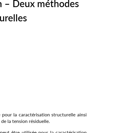
ron – Deux méthodes
ejoint
minéraux
de frittage de roues phoniques
ssistante
urelles
fos
Infos
fos
Infos
Autres références
 pour la caractérisation structurelle ainsi
 de la tension résiduelle.
peut être utilisée pour la caractérisation