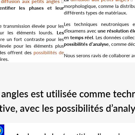
a
diffusion aux petits angles
morphologique, comme la distribut
ntifier les phases et leur
différents types de matériaux.
Les techniques neutroniques e
 transmission élevée pour les
une résolution él
d’examens avec
Les
our les éléments lourds.
temps réel
en
. Les données colle
re un fort contraste pour les
possibilités d’analyse
, comme décr
élevée pour les éléments plus
des offrent des
possibilités de
Nous serons ravis de collaborer a
res.
s angles est utilisée comme tec
tive, avec les possibilités d’anal