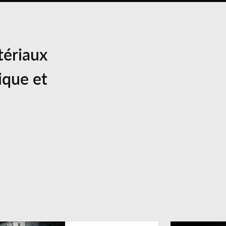
tériaux
ique et