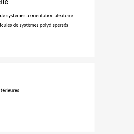
lle
e systèmes à orientation aléatoire
ticules de systèmes polydispersés
ntérieures