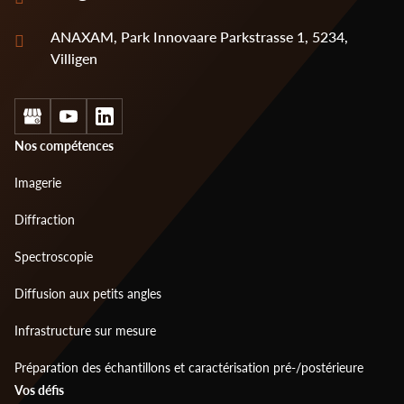
ANAXAM, Park Innovaare Parkstrasse 1, 5234,
Villigen
Social
Footer
Nos compétences
menu
Imagerie
1
Diffraction
Spectroscopie
Diffusion aux petits angles
Infrastructure sur mesure
Préparation des échantillons et caractérisation pré-/postérieure
Footer
Vos défis