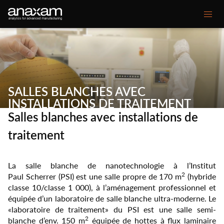
Main
Nos compétences
navigation
Votre défi
SALLES BLANCHES AVEC
INSTALLATIONS DE TRAITEMENT
Projets clients
Salles blanches avec installations de
Espace médias
traitement
À propos D'ANAXAM
La salle blanche de nanotechnologie à l’Institut
2
Paul Scherrer (PSI) est une salle propre de 170 m
(hybride
Secondary
Contact
Glossaire
classe 10/classe 1 000), à l’aménagement professionnel et
menu
équipée d’un laboratoire de salle blanche ultra-moderne. Le
«laboratoire de traitement» du PSI est une salle semi-
2
blanche d’env. 150 m
équipée de hottes à flux laminaire