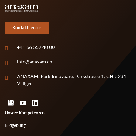
Kontaktcenter
+41 56 552 40 00
info@anaxam.ch
ANAXAM, Park Innovaare, Parkstrasse 1, CH-5234
Villigen
Social
Footer
Unsere Kompetenzen
menu
Bildgebung