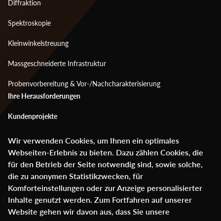
1
Diffraktion
Spektroskopie
Kleinwinkelstreuung
Massgeschneiderte Infrastruktur
Probenvorbereitung & Vor-/Nachcharakterisierung
Footer
Ihre Herausforderungen
menu
Kundenprojekte
2
Mediencenter
Wir verwenden Cookies, um Ihnen ein optimales
Webseiten-Erlebnis zu bieten. Dazu zählen Cookies, die
Über ANAXAM
für den Betrieb der Seite notwendig sind, sowie solche,
die zu anonymen Statistikzwecken, für
Glossar
Komforteinstellungen oder zur Anzeige personalisierter
Kontakt
Inhalte genutzt werden. Zum Fortfahren auf unserer
Website gehen wir davon aus, dass Sie unsere