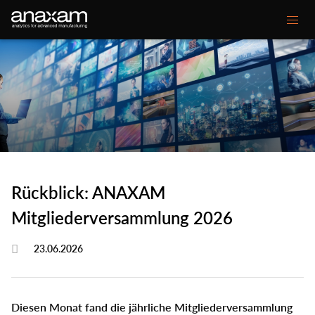
Main
Unsere Kompetenzen
navigation
Ihre Herausforderungen
Kundenprojekte
Mediencenter
Rückblick: ANAXAM
Über ANAXAM
Mitgliederversammlung 2026
23.06.2026
Secondary
Kontakt
Glossar
menu
Diesen Monat fand die jährliche Mitgliederversammlung