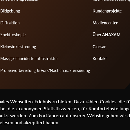
Footer
Footer
Bildgebung
Kundenprojekte
menu
menu
Diffraktion
Mediencenter
1
2
Spektroskopie
Über ANAXAM
Kleinwinkelstreuung
Glossar
Massgeschneiderte Infrastruktur
Kontakt
Probenvorbereitung & Vor-/Nachcharakterisierung
les Webseiten-Erlebnis zu bieten. Dazu zählen Cookies, die f
che, die zu anonymen Statistikzwecken, für Komforteinstellung
genutzt werden. Zum Fortfahren auf unserer Website gehen wir 
elesen und akzeptiert haben.
ch