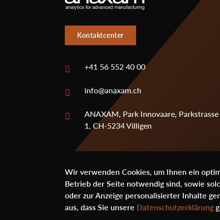
Kontaktcenter
+41 56 552 40 00
info@anaxam.ch
ANAXAM, Park Innovaare, Parkstrasse
1, CH-5234 Villigen
Social
Wir verwenden Cookies, um Ihnen ein optima
Betrieb der Seite notwendig sind, sowie sol
oder zur Anzeige personalisierter Inhalte 
aus, dass Sie unsere
Datenschutzerklärung
g
© ANAXAM 2020 - 2026
Footer
created by digitalution.