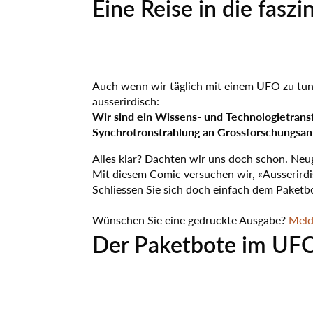
Eine Reise in die fa
Drei 
Unsere T
Unser Wissenstransfer-Angebot
zerst
Der Paketbote im Ufo
Wir bieten Seminare, Workshops,
Zur Unters
Eine Reise in die faszinierende Welt von
Mater
Schulungen, Bildungsveranstaltungen
Dienstleis
Stehen Sie vor einer Herausforderung?
ANAXAM
Karriere be
Neutr
und geführte Touren an.
Wir sind bereit, Ihnen zu helfen
Probenvo
Kundenreferenzen
Jetzt lesen
Synch
Mehr
Offene J
Vor-/Nac
Auch wenn wir täglich mit einem UFO zu tun 
Kontaktieren Sie uns
ausserirdisch:
Wir sind ein Wissens- und Technologietrans
Synchrotronstrahlung an Grossforschungsanl
Alles klar? Dachten wir uns doch schon. Neu
Mit diesem Comic versuchen wir, «Ausserirdis
Schliessen Sie sich doch einfach dem Paketb
Wünschen Sie eine gedruckte Ausgabe?
Meld
Der Paketbote im UF