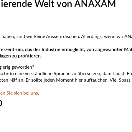
szinierende Welt von ANAXAM
Online-Seminare zur
Karolina Biedronczyk
rägerschaft
örungsfreien
Assistentin der
tützung unserer analytischen
Mehr
Me
ialprüfung mittels
Geschäftsleitung zu
Mehr
Me
tungen
i uns
onen- und
rbereitung &
rotronstrahlung
obs
hcharakterisierung
haben, sind wir keine Ausserirdischen. Allerdings, wenn wir A
ferzentrum, das der Industrie ermöglicht, von angewandter Mat
agen zu profitieren.
gierig geworden?
ch» in eine verständliche Sprache zu übersetzen, damit auch Er
oten Näf an. Er sollte jeden Moment hier auftauchen. Viel Spass
en Sie sich bei uns
.
O