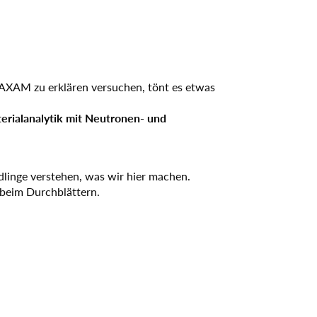
 kommt als
Mineralproben
Geberrädern
hr
Mehr
 ANAXAM
hr
Mehr
Weitere Referenzen
NAXAM zu erklären versuchen, tönt es etwas
erialanalytik mit Neutronen- und
dlinge verstehen, was wir hier machen.
 beim Durchblättern.