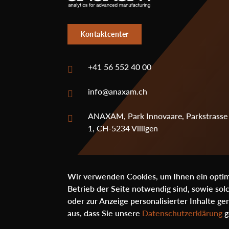
Kontaktcenter
+41 56 552 40 00
info@anaxam.ch
ANAXAM, Park Innovaare, Parkstrasse
1, CH-5234 Villigen
Social
Wir verwenden Cookies, um Ihnen ein optima
Betrieb der Seite notwendig sind, sowie sol
oder zur Anzeige personalisierter Inhalte 
aus, dass Sie unsere
Datenschutzerklärung
g
© ANAXAM 2020 - 2026
Footer
created by digitalution.