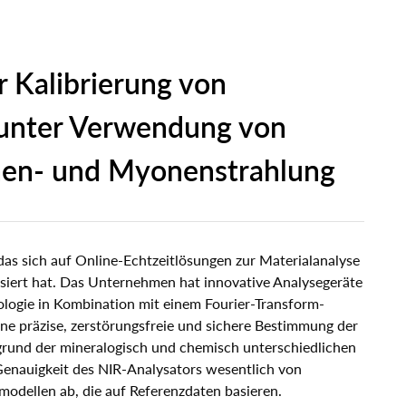
Online-Seminare zur
Karolina Biedronczyk
rägerschaft
örungsfreien
Assistentin der
tützung unserer analytischen
Mehr
Me
ialprüfung mittels
Geschäftsleitung zu
Mehr
Me
tungen
r Kalibrierung von
i uns
onen- und
rbereitung &
rotronstrahlung
obs
hcharakterisierung
unter Verwendung von
nen- und Myonenstrahlung
das sich auf Online-Echtzeitlösungen zur Materialanalyse
isiert hat. Das Unternehmen hat innovative Analysegeräte
nologie in Kombination mit einem Fourier-Transform-
ine präzise, zerstörungsfreie und sichere Bestimmung der
rund der mineralogisch und chemisch unterschiedlichen
Genauigkeit des NIR-Analysators wesentlich von
modellen ab, die auf Referenzdaten basieren.