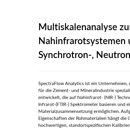
Drei 
Unsere T
Unser Wissenstransfer-Angebot
zerst
Der Paketbote im Ufo
Wir bieten Seminare, Workshops,
Zur Unters
Eine Reise in die faszinierende Welt von
Mater
Schulungen, Bildungsveranstaltungen
Dienstleis
Stehen Sie vor einer Herausforderung?
ANAXAM
Multiskalenanalyse zu
Karriere be
Neutr
und geführte Touren an.
Wir sind bereit, Ihnen zu helfen
Probenvo
Kundenreferenzen
Jetzt lesen
Synch
Mehr
Offene J
Vor-/Nac
Kontaktieren Sie uns
Nahinfrarotsystemen 
Synchrotron-, Neutro
SpectraFlow Analytics ist ein Unternehmen, 
für die Zement- und Mineralindustrie spezial
entwickelt, die auf Nahinfrarot- (NIR-) Tech
Infrarot-(FTIR-) Spektrometer basieren und e
Materialzusammensetzung ermöglichen. Aufg
Eigenschaften der Rohmaterialien hängt die 
hochwertigen, standortspezifischen Kalibrier