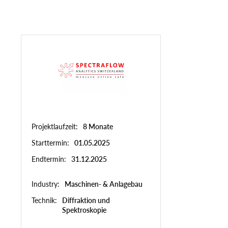
 kommt als
Mineralproben
Geberrädern
hr
Mehr
 ANAXAM
hr
Mehr
Weitere Referenzen
Projektlaufzeit
8 Monate
Starttermin
01.05.2025
Endtermin
31.12.2025
Industry
Maschinen- & Anlagebau
Technik
Diffraktion und
Spektroskopie