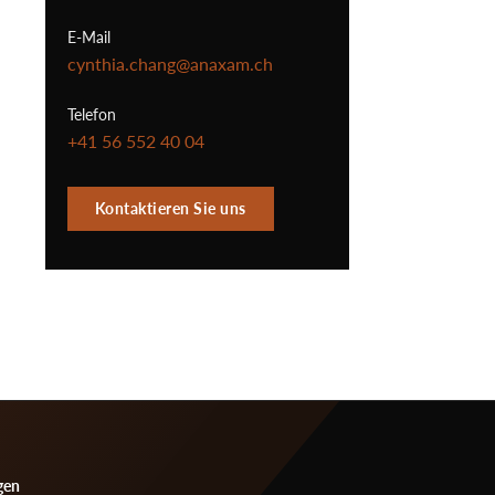
E-Mail
cynthia.chang@anaxam.ch
Telefon
+41 56 552 40 04
Kontaktieren Sie uns
gen