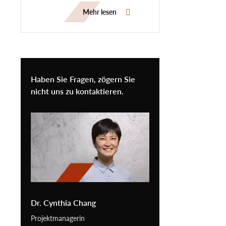
mittels Hochdurchsatz-
Mehr lesen
Synchrotrondiffraktion
Haben Sie Fragen, zögern Sie
nicht uns zu kontaktieren.
Dr. Cynthia Chang
Projektmanagerin