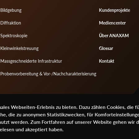
Footer
Footer
Bildgebung
Kundenprojekte
menu
menu
Diffraktion
Mediencenter
1
2
Spektroskopie
Über ANAXAM
Kleinwinkelstreuung
Glossar
Massgeschneiderte Infrastruktur
Kontakt
Probenvorbereitung & Vor-/Nachcharakterisierung
les Webseiten-Erlebnis zu bieten. Dazu zählen Cookies, die f
che, die zu anonymen Statistikzwecken, für Komforteinstellung
genutzt werden. Zum Fortfahren auf unserer Website gehen wir 
elesen und akzeptiert haben.
ch