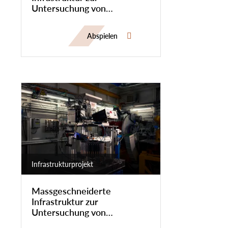
Untersuchung von
mineralogischen Proben
mittels Hochdurchsatz-
Abspielen
Synchrotrondiffraktion
Infrastrukturprojekt
Massgeschneiderte
Infrastruktur zur
Untersuchung von
mineralogischen Proben