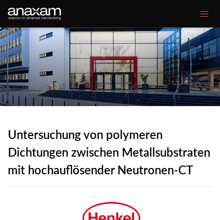
Main
Unsere Kompetenzen
navigation
Ihre Herausforderungen
Kundenprojekte
Mediencenter
Untersuchung von polymeren
Über ANAXAM
Dichtungen zwischen Metallsubstraten
mit hochauflösender Neutronen-CT
Secondary
Kontakt
Glossar
menu