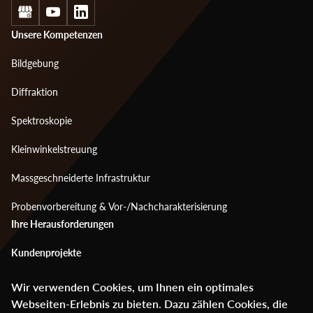
Social
Footer
Unsere Kompetenzen
menu
Bildgebung
1
Diffraktion
Spektroskopie
Kleinwinkelstreuung
Massgeschneiderte Infrastruktur
Probenvorbereitung & Vor-/Nachcharakterisierung
Footer
Ihre Herausforderungen
menu
Kundenprojekte
2
Mediencenter
Wir verwenden Cookies, um Ihnen ein optimales
Webseiten-Erlebnis zu bieten. Dazu zählen Cookies, die
Über ANAXAM