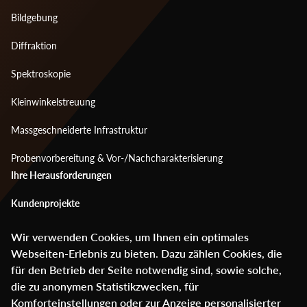
menu
Bildgebung
1
Diffraktion
Spektroskopie
Kleinwinkelstreuung
Massgeschneiderte Infrastruktur
Probenvorbereitung & Vor-/Nachcharakterisierung
Footer
Ihre Herausforderungen
menu
Kundenprojekte
2
Mediencenter
Wir verwenden Cookies, um Ihnen ein optimales
Webseiten-Erlebnis zu bieten. Dazu zählen Cookies, die
Über ANAXAM
für den Betrieb der Seite notwendig sind, sowie solche,
die zu anonymen Statistikzwecken, für
Glossar
Komforteinstellungen oder zur Anzeige personalisierter