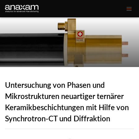
Main
Unsere Kompetenzen
navigation
Ihre Herausforderungen
Kundenprojekte
Mediencenter
Untersuchung von Phasen und
Über ANAXAM
Mikrostrukturen neuartiger ternärer
Keramikbeschichtungen mit Hilfe von
Secondary
Kontakt
Glossar
Synchrotron-CT und Diffraktion
menu