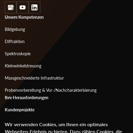
Social
Footer
Unsere Kompetenzen
menu
Bildgebung
1
Diffraktion
Spektroskopie
Kleinwinkelstreuung
Massgeschneiderte Infrastruktur
Probenvorbereitung & Vor-/Nachcharakterisierung
Footer
Ihre Herausforderungen
menu
Kundenprojekte
2
Mediencenter
Wir verwenden Cookies, um Ihnen ein optimales
Webseiten-Erlebnis zu bieten. Dazu zählen Cookies, die