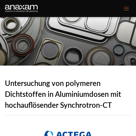
Main
Unsere Kompetenzen
navigation
Ihre Herausforderungen
Kundenprojekte
Mediencenter
Untersuchung von polymeren
Über ANAXAM
Dichtstoffen in Aluminiumdosen mit
hochauflösender Synchrotron-CT
Secondary
Kontakt
Glossar
menu