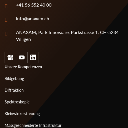
+41 56 552 40 00
info@anaxam.ch
ANAXAM, Park Innovaare, Parkstrasse 1, CH-5234
Villigen
Social
Footer
Unsere Kompetenzen
menu
Bildgebung
1
Diffraktion
Spektroskopie
Kleinwinkelstreuung
Massgeschneiderte Infrastruktur