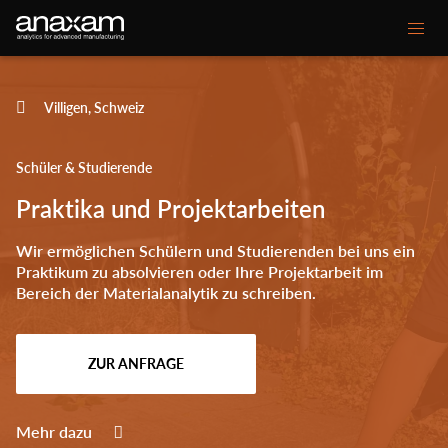
Main
Unsere Kompetenzen
Villigen, Schweiz
navigation
Ihre Herausforderungen
Schüler & Studierende
Kundenprojekte
Praktika und Projektarbeiten
Mediencenter
Wir ermöglichen Schülern und Studierenden bei uns ein
Praktikum zu absolvieren oder Ihre Projektarbeit im
Bereich der Materialanalytik zu schreiben.
Über ANAXAM
Secondary
ZUR ANFRAGE
Kontakt
Glossar
menu
Mehr dazu